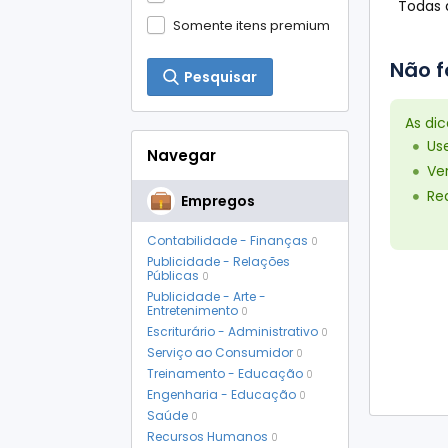
Todas a
Somente itens premium
Não f
Pesquisar
As di
Us
Navegar
Ver
Red
Empregos
Contabilidade - Finanças
0
Publicidade - Relações
Públicas
0
Publicidade - Arte -
Entretenimento
0
Escriturário - Administrativo
0
Serviço ao Consumidor
0
Treinamento - Educação
0
Engenharia - Educação
0
Saúde
0
Recursos Humanos
0