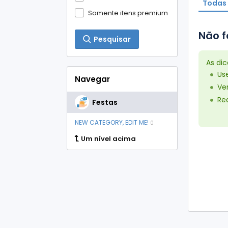
Todas 
Somente itens premium
Não f
Pesquisar
As di
Us
Navegar
Ver
Red
Festas
NEW CATEGORY, EDIT ME!
0
Um nível acima