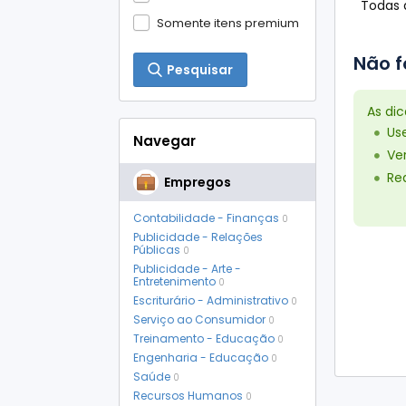
Todas a
Somente itens premium
Não f
Pesquisar
As di
Us
Navegar
Ver
Red
Empregos
Contabilidade - Finanças
0
Publicidade - Relações
Públicas
0
Publicidade - Arte -
Entretenimento
0
Escriturário - Administrativo
0
Serviço ao Consumidor
0
Treinamento - Educação
0
Engenharia - Educação
0
Saúde
0
Recursos Humanos
0